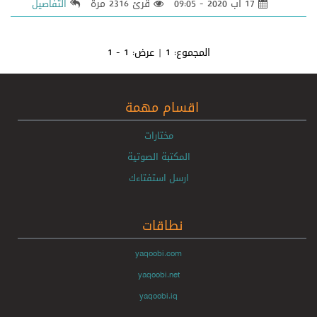
17 آب 2020 - 09:05
قرئ 2316 مرة
التفاصيل
المجموع:
1
| عرض:
1 - 1
اقسام مهمة
مختارات
المكتبة الصوتية
ارسل استفتاءك
نطاقات
yaqoobi.com
yaqoobi.net
yaqoobi.iq