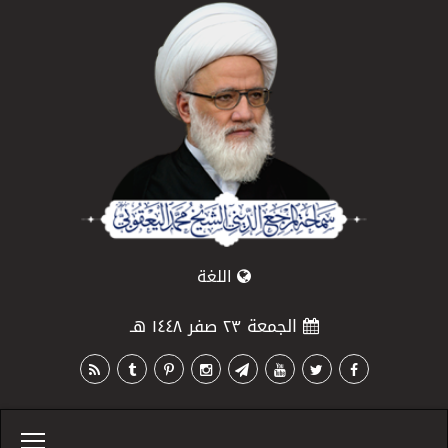
اللغة
الجمعة ٢٣ صفر ١٤٤٨ هـ