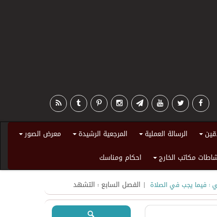
قين
الرسالة العملية
المرجعية الرشيدة
معرض الصور
+
+
+
+
اطات مكاتب الخارج
احكام ومناسك
+
| الفصل السابع : التشهد
ني : فيما يجب في الصلاة