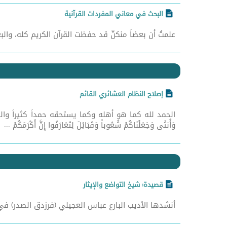
البحث في معاني المفردات القرآنية
علمتُ أن بعضاً منكنّ قد حفظت القرآن الكريم كله، والب
إصلاح النظام العشائري القائم
الحمد لله كما هو أهله وكما يستحقه حمداً كثيراً والصلاة ع
وَأُنثَى وَجَعَلْنَاكُمْ شُعُوباً وَقَبَائِلَ لِتَعَارَفُوا إِنَّ أَكْرَمَكُمْ ...
قصيدة: شيخ التواضع والإيثار
أنشدها الأديب البارع عباس العجيلي (فرزدق الصدر) في ال