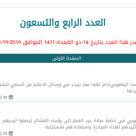
العدد الرابع والتسعون
ا العدد بتاريخ 16-ذو القعدة-1431 الموافق 25/10/2010
الصفحة الأولى
حمد اليعقوبي(دام ظله) مما يتردد في وسائل الاعلام من السعي لتش
دها ...
25 تشرين 1 2010 - 09:55
قوبي في خطبة صلاة عيد الفطر إلى رؤساء العشائر ليضعوا أيديهم ب
أييدهم لهذه المبادرة واستعدادهم للاستجابة. ...
25 تشرين 1 2010 - 09:55