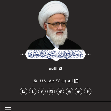
اللغة
السبت ٢٤ صفر ١٤٤٨ هـ