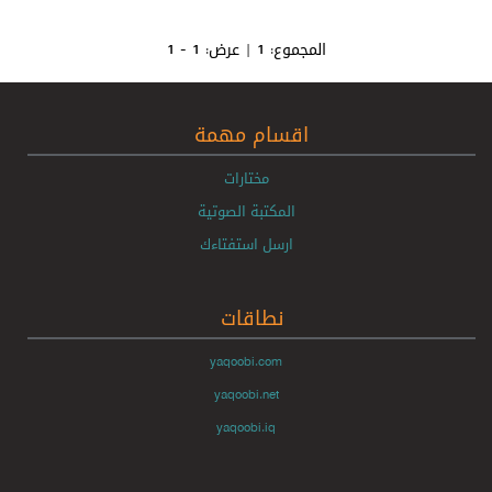
المجموع:
1
| عرض:
1 - 1
اقسام مهمة
مختارات
المكتبة الصوتية
ارسل استفتاءك
نطاقات
yaqoobi.com
yaqoobi.net
yaqoobi.iq