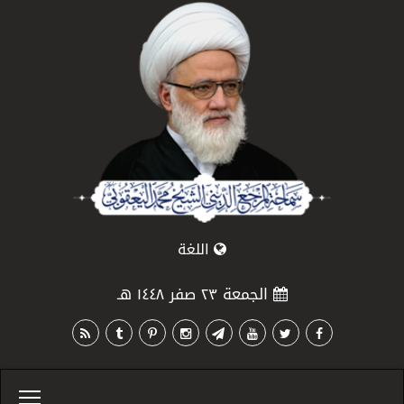
اللغة
الجمعة ٢٣ صفر ١٤٤٨ هـ