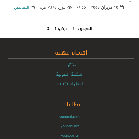
...
10 حزيران 2008 - 21:55
قرئ 2378 مرة
التفاصيل
المجموع:
3
| عرض:
1 - 3
اقسام مهمة
مختارات
المكتبة الصوتية
ارسل استفتاءك
نطاقات
yaqoobi.com
yaqoobi.net
yaqoobi.iq