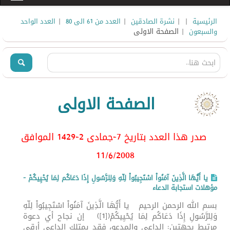
|
|
|
|
الرئيسية
نشرة الصادقين
العدد من 61 الى 80
العدد الواحد
| الصفحة الاولى
والسبعون
الصفحة الاولى
صدر هذا العدد بتاريخ 7-جمادى 2-1429 الموافق
11/6/2008
يا أَيُّهَا الَّذِينَ آمَنُواْ اسْتَجِيبُواْ لِلّهِ وَلِلرَّسُولِ إِذَا دَعَاكُم لِمَا يُحْيِيكُمْ -
مؤهلات استجابة الدعاء
بسم الله الرحمن الرحيم يا أَيُّهَا الَّذِينَ آمَنُواْ اسْتَجِيبُواْ لِلّهِ
وَلِلرَّسُولِ إِذَا دَعَاكُم لِمَا يُحْيِيكُمْ([1]) إن نجاح أي دعوة
مرتبط بجهتين: الداعي والمدعو، فقد يمتلك الداعي أرقى