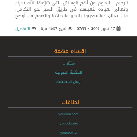
الرحيم الصوم من أهم الوسائل التي شرّعها الله تبارك
وتعالى لعباده لتعينهم في طريق السير نحو التكامل،
قال تعالى (واستعينوا بالصبر والصلاة) والصوم من أوضح
...
17 تموز 2007 - 07:55
قرئ 4637 مرة
التفاصيل
اقسام مهمة
مختارات
المكتبة الصوتية
ارسل استفتاءك
نطاقات
yaqoobi.com
yaqoobi.net
yaqoobi.iq