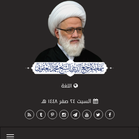
اللغة
السبت ٢٤ صفر ١٤٤٨ هـ