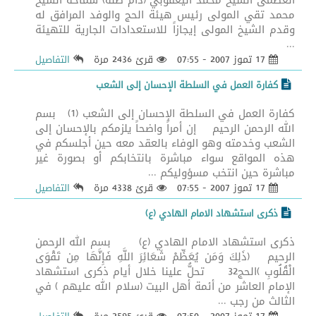
العظمى الشيخ محمد اليعقوبي (دام ظله) سماحة الشيخ
محمد تقي المولى رئيس هيئة الحج والوفد المرافق له
وقدم الشيخ المولى إيجازاً للاستعدادات الجارية للتهيئة
...
17 تموز 2007 - 07:55
قرئ 2436 مرة
التفاصيل
كفارة العمل في السلطة الإحسان إلى الشعب
كفارة العمل في السلطة الإحسان إلى الشعب (1) بسم
الله الرحمن الرحيم إن أمراً واضحاً يلزمكم بالإحسان إلى
الشعب وخدمته وهو الوفاء بالعقد معه حين أجلسكم في
هذه المواقع سواء مباشرة بانتخابكم أو بصورة غير
مباشرة حين انتخب مسؤوليكم ...
17 تموز 2007 - 07:55
قرئ 4338 مرة
التفاصيل
ذكرى استشهاد الامام الهادي (ع)
ذكرى استشهاد الامام الهادي (ع) بسم الله الرحمن
الرحيم (ذَلِكَ وَمَن يُعَظِّمْ شَعَائِرَ اللَّهِ فَإِنَّهَا مِن تَقْوَى
الْقُلُوبِ )الحج32 تحلُّ علينا خلال أيام ذكرى استشهاد
الإمام العاشر من أئمة أهل البيت (سلام الله عليهم ) في
الثالث من رجب ...