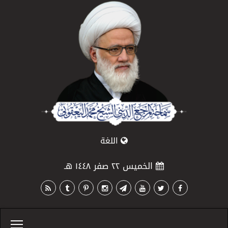
اللغة
الخميس ٢٢ صفر ١٤٤٨ هـ