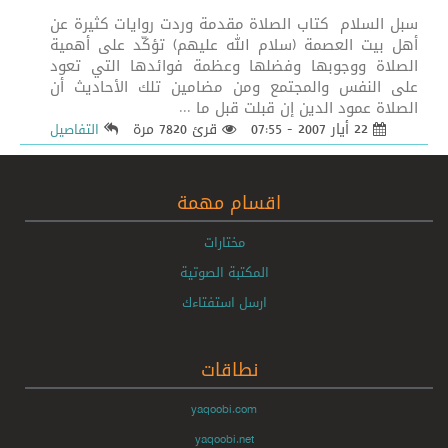
سبل السلام كتاب الصلاة مقدمة وردت روايات كثيرة عن
أهل بيت العصمة (سلام الله عليهم) تؤكّد على أهمية
الصلاة ووجوبها وفضلها وعظمة فوائدها التي تعود
على النفس والمجتمع ومن مضامين تلك الأحاديث أن
الصلاة عمود الدين إن قبلت قبل ما ...
22 أيار 2007 - 07:55
قرئ 7820 مرة
التفاصيل
اقسام مهمة
مختارات
المكتبة الصوتية
ارسل استفتاءك
نطاقات
yaqoobi.com
yaqoobi.net