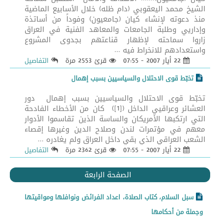
الشيخ محمد اليعقوبي (دام ظله) خلال الأسابيع الماضية
منذ دعوته لإنشاء كيان (جامعيون) وفوداً من أساتذة
وإداريي وطلبة الجامعات والمعاهد الفنية في العراق
زاروا سماحته لإظهار قناعتهم بجدوى المشروع
واستعدادهم للانخراط فيه ...
22 أيار 2007 - 07:55
قرئ 2553 مرة
التفاصيل
تخبّط قوى الاحتلال والسياسيين بسبب إهمال
تخبّط قوى الاحتلال والسياسيين بسبب إهمال دور
العشائر وعراقيي الداخل ([1]) كان من الأخطاء الفادحة
التي ارتكبها الأمريكان والساسة الذين تقاسموا الأدوار
معهم في مؤتمرات لندن وصلاح الدين وغيرها إقصاء
الشعب العراقي الذي بقي داخل العراق ولم يغادره ...
22 أيار 2007 - 07:55
قرئ 2362 مرة
التفاصيل
الصفحة الرابعة
سبل السلام، كتاب الصلاة، اعداد الفرائض ونوافلها ومواقيتها
وجملة من أحكامها