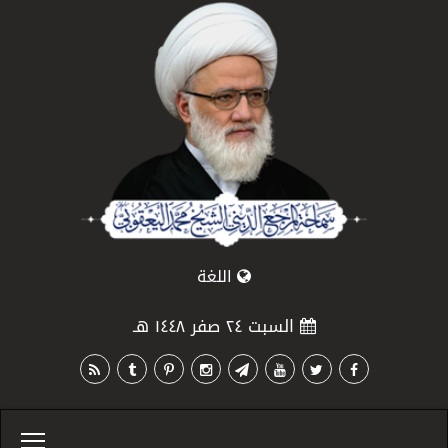
اللغة
السبت ٢٤ صفر ١٤٤٨ هـ