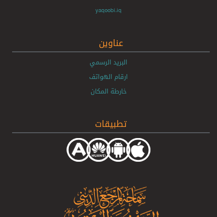
yaqoobi.iq
عناوين
البريد الرسمي
ارقام الهواتف
خارطة المكان
تطبيقات