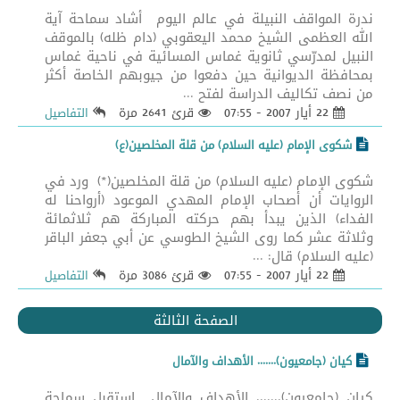
ندرة المواقف النبيلة في عالم اليوم أشاد سماحة آية
الله العظمى الشيخ محمد اليعقوبي (دام ظله) بالموقف
النبيل لمدرّسي ثانوية غماس المسائية في ناحية غماس
بمحافظة الديوانية حين دفعوا من جيوبهم الخاصة أكثر
من نصف تكاليف الدراسة لفتح ...
22 أيار 2007 - 07:55
قرئ 2641 مرة
التفاصيل
شكوى الإمام (عليه السلام) من قلة المخلصين(ع)
شكوى الإمام (عليه السلام) من قلة المخلصين(*) ورد في
الروايات أن أصحاب الإمام المهدي الموعود (أرواحنا له
الفداء) الذين يبدأ بهم حركته المباركة هم ثلاثمائة
وثلاثة عشر كما روى الشيخ الطوسي عن أبي جعفر الباقر
(عليه السلام) قال: ...
22 أيار 2007 - 07:55
قرئ 3086 مرة
التفاصيل
الصفحة الثالثة
كيان (جامعيون)....... الأهداف والآمال
كيان (جامعيون)....... الأهداف والآمال استقبل سماحة