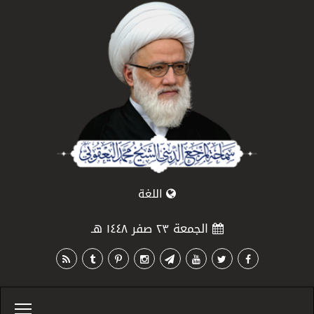
اللغة
الجمعة ٢٣ صفر ١٤٤٨ هـ