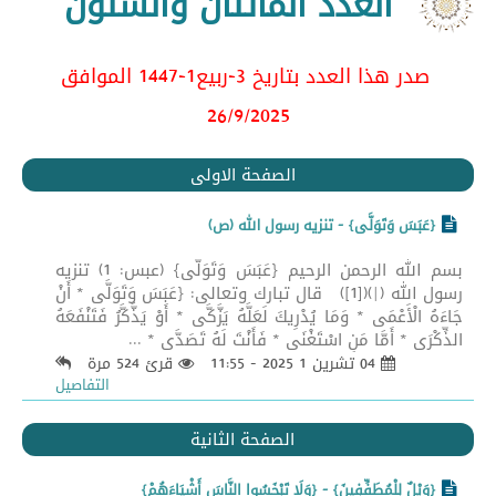
العدد المائتان والستون
صدر هذا العدد بتاريخ 3-ربيع1-1447 الموافق
26/9/2025
الصفحة الاولى
{عَبَسَ وَتَوَلَّى} - تنزيه رسول الله (ص)
بسم الله الرحمن الرحيم {عَبَسَ وَتَوَلَّى} (عبس: 1) تنزيه
رسول الله (|)([1]) قال تبارك وتعالى: {عَبَسَ وَتَوَلَّى * أَنْ
جَاءَهُ الْأَعْمَى * وَمَا يُدْرِيكَ لَعَلَّهُ يَزَّكَّى * أَوْ يَذَّكَّرُ فَتَنْفَعَهُ
الذِّكْرَى * أَمَّا مَنِ اسْتَغْنَى * فَأَنْتَ لَهُ تَصَدَّى * ...
04 تشرين 1 2025 - 11:55
قرئ 524 مرة
التفاصيل
الصفحة الثانية
{وَيْلٌ لِلْمُطَفِّفِينَ} - {وَلَا تَبْخَسُوا النَّاسَ أَشْيَاءَهُمْ}