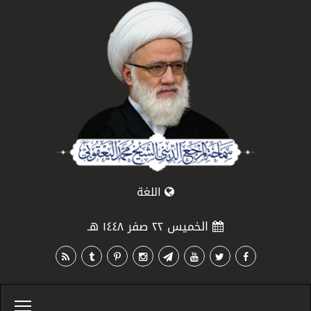
اللغة
الخميس ٢٢ صفر ١٤٤٨ هـ