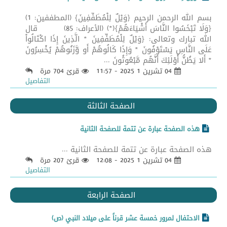
بسم الله الرحمن الرحيم {وَيْلٌ لِلْمُطَفِّفِينَ} (المطففين: 1)
{وَلَا تَبْخَسُوا النَّاسَ أَشْيَاءَهُمْ}(*) (الأعراف: 85) قال
الله تبارك وتعالى: {وَيْلٌ لِلْمُطَفِّفِينَ * الَّذِينَ إِذَا اكْتَالُواْ
عَلَى النَّاسِ يَسْتَوْفُونَ * وَإِذَا كَالُوهُمْ أَو وَّزَنُوهُمْ يُخْسِرُونَ
* أَلا يَظُنُّ أُوْلَئِكَ أَنَّهُم مَّبْعُوثُونَ ...
04 تشرين 1 2025 - 11:57
قرئ 704 مرة
التفاصيل
الصفحة الثالثة
هذه الصفحة عبارة عن تتمة للصفحة الثانية
هذه الصفحة عبارة عن تتمة للصفحة الثانية ...
04 تشرين 1 2025 - 12:08
قرئ 207 مرة
التفاصيل
الصفحة الرابعة
الاحتفال لمرور خمسة عشر قرناً على ميلاد النبي (ص)