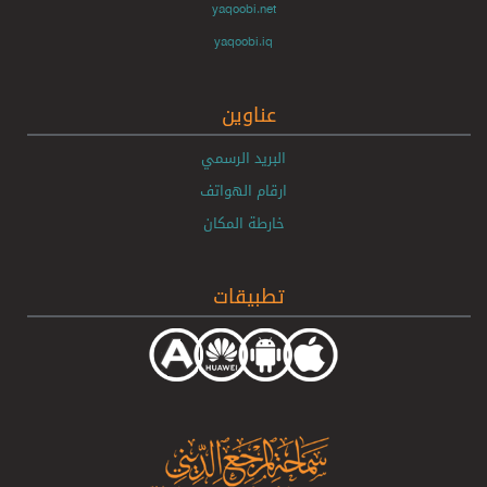
yaqoobi.net
yaqoobi.iq
عناوين
البريد الرسمي
ارقام الهواتف
خارطة المكان
تطبيقات