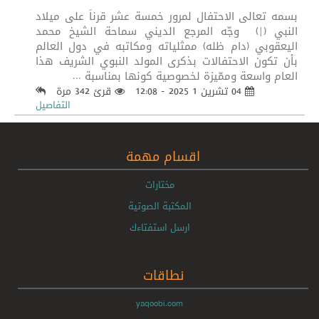
بسمه تعالى الاحتفال لمرور خمسة عشر قرناً على ميلاد
النبي (|) وجّه المرجع الديني سماحة الشيخ محمد
اليعقوبي (دام ظله) ممثلياته ومكاتبه في دول العالم
بأن تكون الاحتفالات بذكرى المولد النبوي الشريف هذا
العام واسعة وممّيزة لخصوصية كونها بمناسبة ...
04 تشرين 1 2025 - 12:08
قرئ 342 مرة
التفاصيل
اقسام مهمة
مختارات
المكتبة الصوتية
ارسل استفتاءك
نطاقات
yaqoobi.com