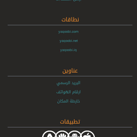
نطاقات
yaqoobi.com
yaqoobi.net
yaqoobi.iq
عناوين
البريد الرسمي
ارقام الهواتف
خارطة المكان
تطبيقات