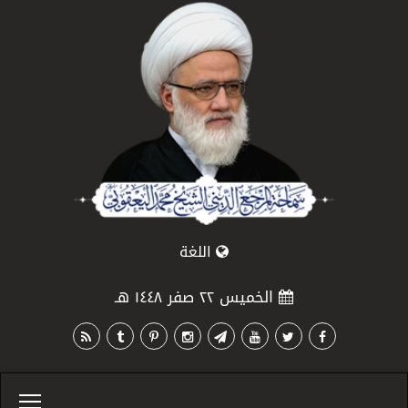
اللغة
الخميس ٢٢ صفر ١٤٤٨ هـ