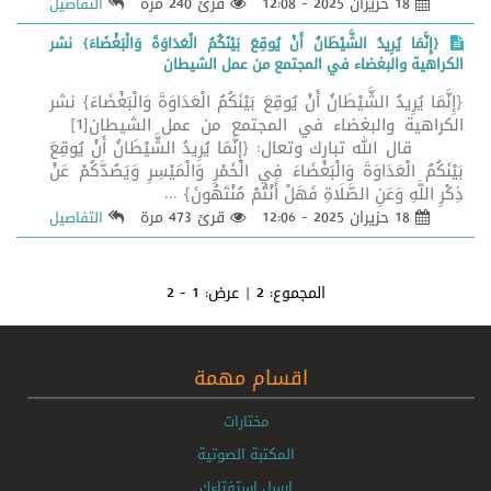
18 حزيران 2025 - 12:08
قرئ 240 مرة
التفاصيل
{إِنَّمَا يُرِيدُ الشَّيْطَانُ أَنْ يُوقِعَ بَيْنَكُمُ الْعَدَاوَةَ وَالْبَغْضَاءَ} نشر
الكراهية والبغضاء في المجتمع من عمل الشيطان
{إِنَّمَا يُرِيدُ الشَّيْطَانُ أَنْ يُوقِعَ بَيْنَكُمُ الْعَدَاوَةَ وَالْبَغْضَاءَ} نشر
الكراهية والبغضاء في المجتمع من عمل الشيطان[1]
قال الله تبارك وتعال: {إِنَّمَا يُرِيدُ الشَّيْطَانُ أَنْ يُوقِعَ
بَيْنَكُمُ الْعَدَاوَةَ وَالْبَغْضَاءَ فِي الْخَمْرِ وَالْمَيْسِرِ وَيَصُدَّكُمْ عَنْ
ذِكْرِ اللَّهِ وَعَنِ الصَّلَاةِ فَهَلْ أَنْتُمْ مُنْتَهُونَ} ...
18 حزيران 2025 - 12:06
قرئ 473 مرة
التفاصيل
المجموع:
2
| عرض:
1 - 2
اقسام مهمة
مختارات
المكتبة الصوتية
ارسل استفتاءك