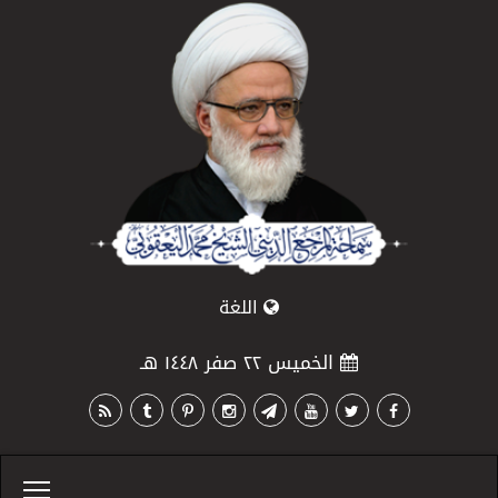
اللغة
الخميس ٢٢ صفر ١٤٤٨ هـ