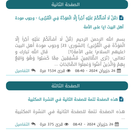
الصفحة الثانية
{قُلْ لَا أَسْأَلُكُمْ عَلَيْهِ أَجْراً إِلَّا الْمَوَدَّةَ فِي الْقُرْبَى} - وجوب مودة
أهل البيت (ع) على الأمة
بسم الله الرحمن الرحيم {قُلْ لَا أَسْأَلُكُمْ عَلَيْهِ أَجْراً إِلَّا
الْمَوَدَّةَ فِي الْقُرْبَى} [الشورى: 23] وجوب مودة أهل البيت
(عليهم السلام) على الأمة[1] قال الله تبارك و
تعالى: {تَرَى الظَّالِمِينَ مُشْفِقِينَ مِمَّا كَسَبُوا وَهُوَ وَاقِعٌ
بِهِمْ وَالَّذِينَ آمَنُوا وَعَمِلُوا الصَّالِحَاتِ ...
26 حزيران 2024 - 08:40
قرئ 1534 مرة
التفاصيل
الصفحة الثالثة
هذه الصفحة تتمة للصفحة الثانية في النشرة المكتبية
هذه الصفحة تتمة للصفحة الثانية في النشرة المكتبية
...
26 حزيران 2024 - 08:42
قرئ 375 مرة
التفاصيل