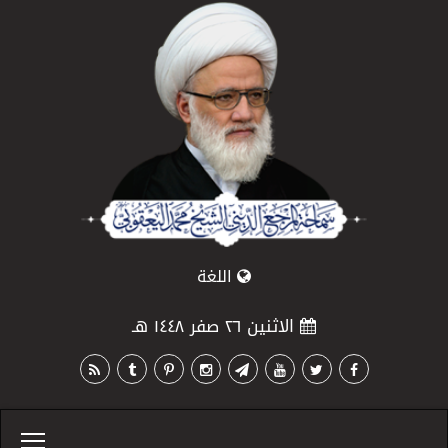
اللغة
الاثنين ٢٦ صفر ١٤٤٨ هـ