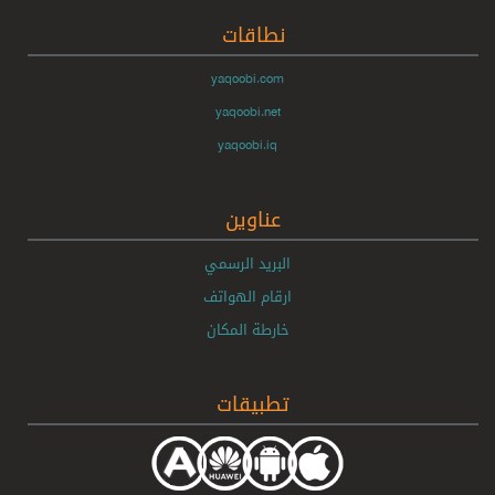
نطاقات
yaqoobi.com
yaqoobi.net
yaqoobi.iq
عناوين
البريد الرسمي
ارقام الهواتف
خارطة المكان
تطبيقات