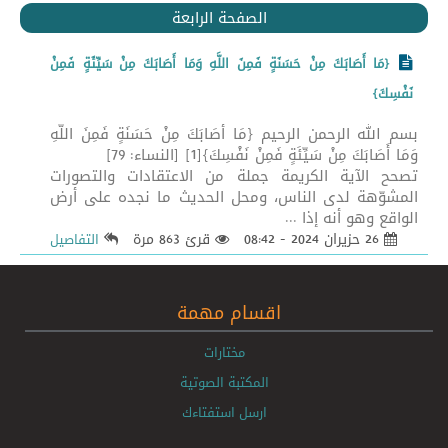
الصفحة الرابعة
{مَا أَصَابَكَ مِنْ حَسَنَةٍ فَمِنَ اللَّهِ وَمَا أَصَابَكَ مِنْ سَيِّئَةٍ فَمِنْ
نَفْسِكَ}
بسم الله الرحمن الرحيم {مَا أَصَابَكَ مِنْ حَسَنَةٍ فَمِنَ اللَّهِ
وَمَا أَصَابَكَ مِنْ سَيِّئَةٍ فَمِنْ نَفْسِكَ}[1] [النساء: 79]
تصحح الآية الكريمة جملة من الاعتقادات والتصورات
المشوّهة لدى الناس، ومحل الحديث ما نجده على أرض
الواقع وهو أنه إذا ...
26 حزيران 2024 - 08:42
قرئ 863 مرة
التفاصيل
اقسام مهمة
مختارات
المكتبة الصوتية
ارسل استفتاءك