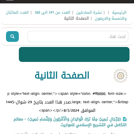
|
|
|
|
الرئيسية
نشرة الصادقين
العدد من 241 الى 260
العدد المائتان
| الصفحة الثانية
والخمسة والاربعون
الصفحة الثانية
<p style="text-align: center;"><span style="color: #ff0000; font-size:
large; text-align: center;">&nbsp;صدر هذا العدد بتاريخ 29-شوال-1445
الموافق 8/5/2024</span></p>
{لِلرِّجَالِ نَصِيبٌ مِمَّا تَرَكَ الْوَالِدَانِ وَالْأَقْرَبُونَ وَلِلنِّسَاءِ نَصِيبٌ} - معالم
التكامل في التشريع الإسلامي للمواريث