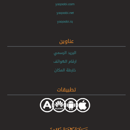
yaqoobi.com
yaqoobi.net
yaqoobi.iq
عناوين
البريد الرسمي
ارقام الهواتف
خارطة المكان
تطبيقات