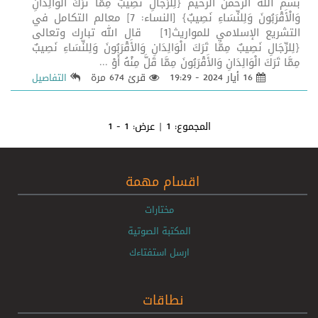
بسم الله الرحمن الرحيم {لِلرِّجَالِ نَصِيبٌ مِمَّا تَرَكَ الْوَالِدَانِ
وَالْأَقْرَبُونَ وَلِلنِّسَاءِ نَصِيبٌ} [النساء: 7] معالم التكامل في
التشريع الإسلامي للمواريث[1] قال الله تبارك وتعالى
{لِلرِّجَالِ نَصِيبٌ مِمَّا تَرَكَ الْوَالِدَانِ وَالأَقْرَبُونَ وَلِلنِّسَاءِ نَصِيبٌ
مِمَّا تَرَكَ الْوَالِدَانِ وَالأَقْرَبُونَ مِمَّا قَلَّ مِنْهُ أَوْ ...
16 أيار 2024 - 19:29
قرئ 674 مرة
التفاصيل
المجموع:
1
| عرض:
1 - 1
اقسام مهمة
مختارات
المكتبة الصوتية
ارسل استفتاءك
نطاقات