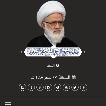
اللغة
الجمعة ٢٣ صفر ١٤٤٨ هـ