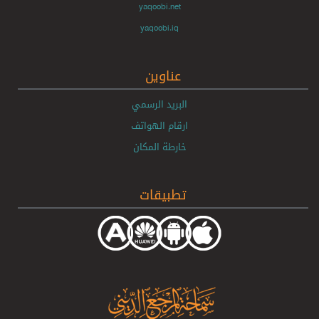
yaqoobi.net
yaqoobi.iq
عناوين
البريد الرسمي
ارقام الهواتف
خارطة المكان
تطبيقات