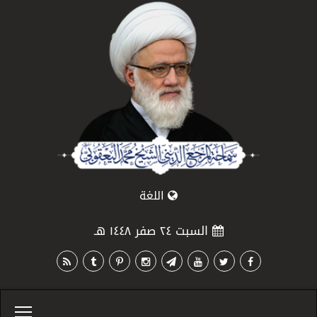
اللغة
السبت ٢٤ صفر ١٤٤٨ هـ