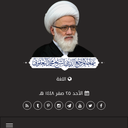
اللغة
الأحد ٢٥ صفر ١٤٤٨ هـ