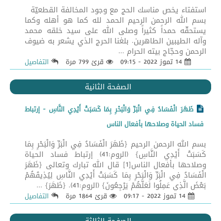
استفتاء يخص مناسك الحج مع وجود المخالفة القطعيّة
بسم الله الرحمن الرحيم الحمد لله كما هو أهله وكما
يستحقّه حمداً كثيراً وصلى الله على سيد خلقه محمد
وآله الطيبين الطاهرين. بلغنا الحرج الذي يشعر به ضيوف
الرحمن وحجّاج بيته الحرام ...
14 تموز 2022 - 09:15
قرئ 799 مرة
التفاصيل
الصفحة الثانية
ظَهَرَ الْفَسَادُ فِي الْبَرِّ وَالْبَحْرِ بِمَا كَسَبَتْ أَيْدِي النَّاسِ - إرتباط
فساد الحياة وصلاحها بأفعال الناس
بسم الله الرحمن الرحيم {ظَهَرَ الْفَسَادُ فِي الْبَرِّ وَالْبَحْرِ بِمَا
كَسَبَتْ أَيْدِي النَّاسِ} (الروم:41) إرتباط فساد الحياة
وصلاحها بأفعال الناس[1] قال الله تبارك وتعالى {ظَهَرَ
الْفَسَادُ فِي الْبَرِّ وَالْبَحْرِ بِمَا كَسَبَتْ أَيْدِي النَّاسِ لِيُذِيقَهُمْ
بَعْضَ الَّذِي عَمِلُوا لَعَلَّهُمْ يَرْجِعُونَ} (الروم:41). {ظَهَرَ} ...
14 تموز 2022 - 09:17
قرئ 1864 مرة
التفاصيل