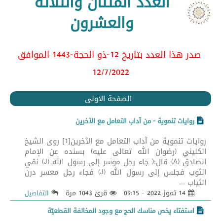
العدد المئتان والثلاثة
والعشرون
صدر هذا العدد بتاريخ 12-ذو الحجة-1443 الموافق
12/7/2022
الصفحة الاولى
روايات تنموية - من آداب التعامل مع الآخرين
روايات تنموية من آداب التعامل مع الآخرين[1] روى الشيخ
الكليني (رضوان الله تعالى عليه) بسنده عن الإمام
الصادق (A) قال:( جاء رجل موسر إلى رسول الله (J) نقي
الثوب فجلس إلى رسول الله (J) فجاء رجل معسر درن
الثياب ...
14 تموز 2022 - 09:15
قرئ 1043 مرة
التفاصيل
استفتاء يخص مناسك الحج مع وجود المخالفة القطعيّة