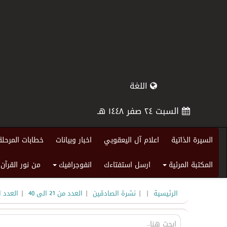
اللغة
السبت ٢٤ صفر ١٤٤٨ هـ
السيرة الذاتية
اعلام آل اليعقوبي
اخبار وبيانات
خطابات المرحلة
المكتبة المرئية
ارسل استفتاءك
انفوجرافيك
من نور القرآن
+
+
|
|
|
|
الرئيسية
نشرة الصادقين
العدد من 21 الى 40
العدد ا