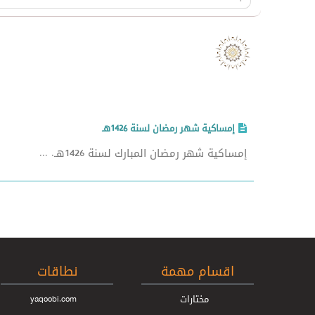
إمساكية شهر رمضان لسنة 1426هـ
إمساكية شهر رمضان المبارك لسنة 1426هـ. ...
اقسام مهمة
نطاقات
مختارات
yaqoobi.com