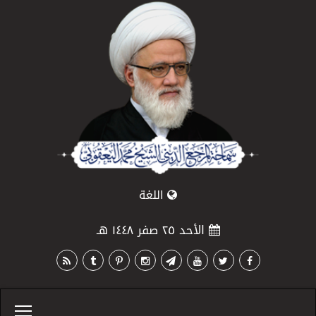
اللغة
الأحد ٢٥ صفر ١٤٤٨ هـ