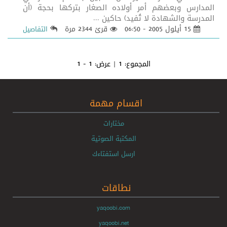
المدارس وبعضهم أمر أولاده الصغار بتركها بحجة (أن
المدرسة والشهادة لا تُفيد) حاكين ...
15 أيلول 2005 - 06:50
قرئ 2344 مرة
التفاصيل
المجموع:
1
| عرض:
1 - 1
اقسام مهمة
مختارات
المكتبة الصوتية
ارسل استفتاءك
نطاقات
yaqoobi.com
yaqoobi.net