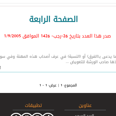
الصفحة الرابعة
صدر هذا العدد بتاريخ 26-رجب- 1426 الموافق 1/9/2005
قه والمجتمع فقه الصاغة (القسم الأول) س1: ما يدعى بـ(الفرق) أو (النسبة) في عرف أصحا
ذها صاحب الورشة للتعويض ...
المجموع:
1
| عرض:
1 - 1
عناوين
تطبيقات
البريد الرسمي