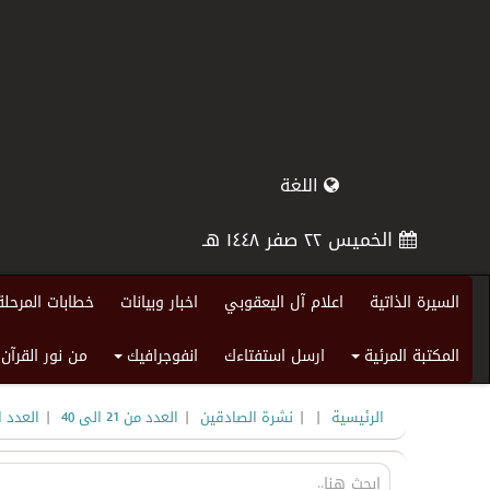
اللغة
الخميس ٢٢ صفر ١٤٤٨ هـ
السيرة الذاتية
اعلام آل اليعقوبي
اخبار وبيانات
خطابات المرحلة
المكتبة المرئية
ارسل استفتاءك
انفوجرافيك
من نور القرآن
+
+
|
|
|
|
الرئيسية
نشرة الصادقين
العدد من 21 الى 40
العدد ا