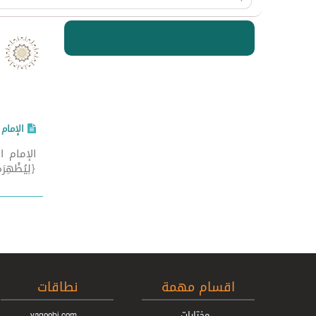
الإمام
{لِيُظْهِرَهُ عَلَى الدِّي
اقسام مهمة
نطاقات
مختارات
yaqoobi.com