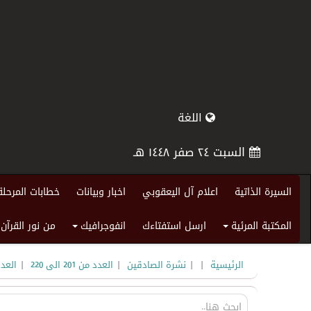
اللغة
السبت ٢٤ صفر ١٤٤٨ هـ
السيرة الذاتية
اعلام آل اليعقوبي
اخبار وبيانات
خطابات المرحلة
المكتبة المرئية
ارسل استفتاءك
انفوجرافيك
من نور القرآن
+
+
|
|
|
|
الرئيسية
نشرة الصادقين
العدد من 201 الى 220
العد