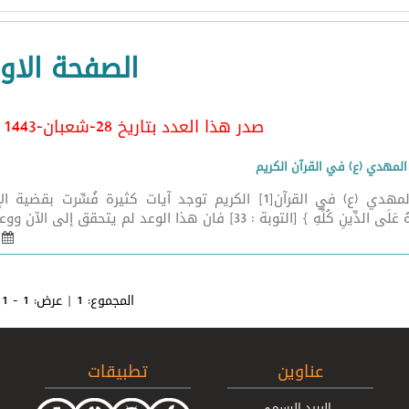
الصفحة الاو
صدر هذا العدد بتاريخ 28-شعبان-1443 الموافق 30/3/2022
 المهدي (ع) في القرآن الكريم
الإمام المهدي (ع) في القرآن[1] الكريم توجد آيات كثيرة
نِ كُلِّهِ } [التوبة : 33] فان هذا الوعد لم يتحقق إلى الآن ووعد الله صدق فلابد أن يأتي ...
03 نيسان 
المجموع:
1
| عرض:
1 - 1
عناوين
تطبيقات
البريد الرسمي