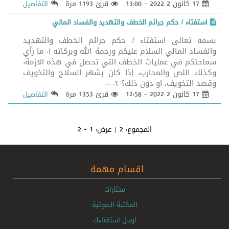
17 كانون 2 2022 - 13:00
قرئ 1193 مرة
التفاصيل
استفتاء / حكم جرائم الخطف والتهديد والفساد المالي
بسمه تعالى استفتاء / حكم جرائم الخطف والتهديد
والفساد المالي السلام عليكم ورحمة الله وبركاته ١. ما رأي
سماحتكم في عمليات الخطف التي تحصل في هذه الازمة،
وكذلك اللص والمحارب، إذا كان بشهر السلاح والتخويف
وقصد التخويف، او دون ذلك؟ ٢. ...
17 كانون 2 2022 - 12:58
قرئ 1353 مرة
التفاصيل
المجموع:
2
| عرض:
1 - 2
اقسام مهمة
مختارات
المكتبة الصوتية
ارسل استفتاءك