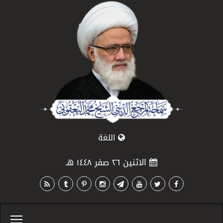
اللغة
الاثنين ٢٦ صفر ١٤٤٨ هـ