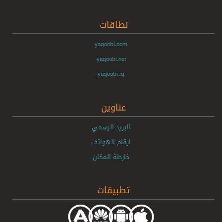
نطاقات
yaqoobi.com
yaqoobi.net
yaqoobi.iq
عناوين
البريد الرسمي
ارقام الهواتف
خارطة المكان
تطبيقات