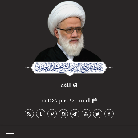
اللغة
السبت ٢٤ صفر ١٤٤٨ هـ