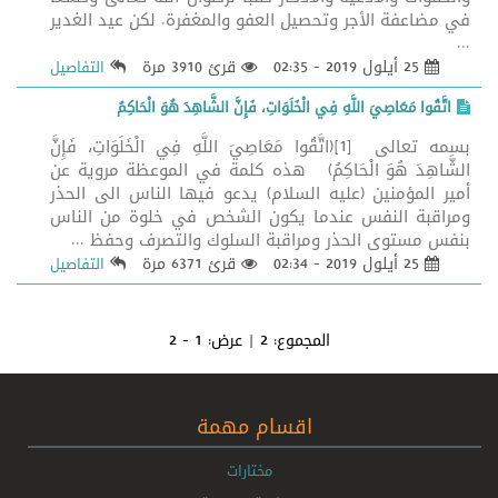
في مضاعفة الأجر وتحصيل العفو والمغفرة. لكن عيد الغدير
...
25 أيلول 2019 - 02:35
قرئ 3910 مرة
التفاصيل
اتَّقُوا مَعَاصِيَ اللَّهِ فِي الْخَلَوَاتِ، فَإِنَّ الشَّاهِدَ هُوَ الْحَاكِمُ
بسمه تعالى [1](اتَّقُوا مَعَاصِيَ اللَّهِ فِي الْخَلَوَاتِ، فَإِنَّ
الشَّاهِدَ هُوَ الْحَاكِمُ) هذه كلمة في الموعظة مروية عن
أمير المؤمنين (عليه السلام) يدعو فيها الناس الى الحذر
ومراقبة النفس عندما يكون الشخص في خلوة من الناس
بنفس مستوى الحذر ومراقبة السلوك والتصرف وحفظ ...
25 أيلول 2019 - 02:34
قرئ 6371 مرة
التفاصيل
المجموع:
2
| عرض:
1 - 2
اقسام مهمة
مختارات