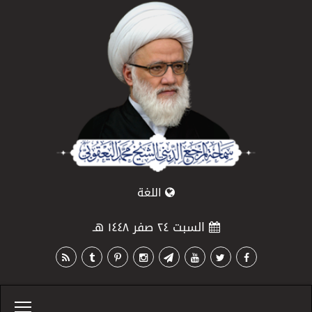
اللغة
السبت ٢٤ صفر ١٤٤٨ هـ