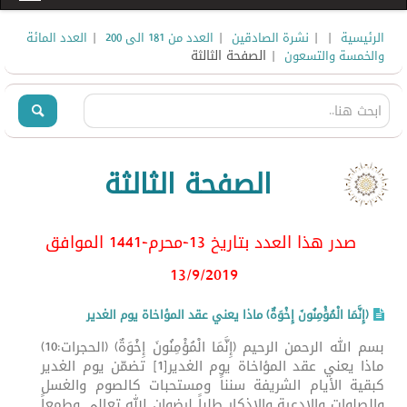
|
|
|
|
الرئيسية
نشرة الصادقين
العدد من 181 الى 200
العدد المائة
| الصفحة الثالثة
والخمسة والتسعون
الصفحة الثالثة
صدر هذا العدد بتاريخ 13-محرم-1441 الموافق
13/9
/2019
(إِنَّمَا الْمُؤْمِنُونَ إِخْوَةٌ) ماذا يعني عقد المؤاخاة يوم الغدير
بسم الله الرحمن الرحيم (إِنَّمَا الْمُؤْمِنُونَ إِخْوَةٌ) (الحجرات:10)
ماذا يعني عقد المؤاخاة يوم الغدير[1] تضمّن يوم الغدير
كبقية الأيام الشريفة سنناً ومستحبات كالصوم والغسل
والصلوات والادعية والاذكار طلباً لرضوان الله تعالى وطمعاً