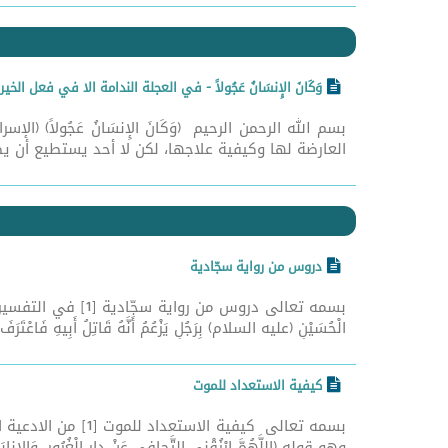
وَكَانَ الإِنسَانُ عَجُولاً - في العجلة الندامة الا في فعل الخير
العارضة لها وكيفية علاجها، لكن لا أحد يستطيع أن 
دروس من رواية سجّادية
بسمه تعالى دروس م
الْحُسَيْنِ (عليه السلام) بِرَجُلٍ يَزْعُمُ أَنَّهُ قَاتِلُ أَبِيهِ فَا
كيفية الاستعداد للموت
بسمه تعالى كيفية
وهو قوله (اللَّهُمَّ ارْزُقْنِي التَّجافِي عَنْ دارِ الْغُرُورِ، وَالإِنابَة