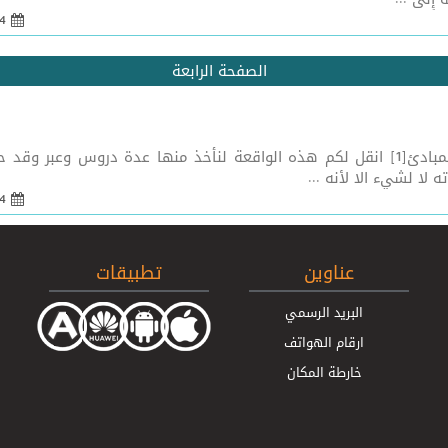
24 أيلول 2018 - 06:24
الصفحة الرابعة
بسمه تعالى الحرب النفسية والتضييق على أصحاب المبادئ[1] انقل لكم هذه الواقعة لنأخذ م
لا لشيء الا لأنه ...
24 أيلول 2018 - 06:26
عناوين
تطبيقات
البريد الرسمي
ارقام الهواتف
خارطة المكان