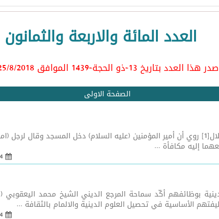
العدد المائة والاربعة والثمانون
ر هذا العدد بتاريخ 13-ذو الحجة-1439 الموافق 25/8
/2018
الصفحة الاولى
بسمه تعالى لا تستعجل الحرام فرزقك يأتيك من الحلال[1] روي أن أمير المؤمنين (عليه السلام)
ما إليه مكافأة ...
24 أيلول 2018 - 06:22
ينية بوظائفهم أكّد سماحة المرجع الديني الشيخ محمد اليعقوبي (د
تهم الأساسية في تحصيل العلوم الدينية والالمام بالثقافة ...
24 أيلول 2018 - 06:21