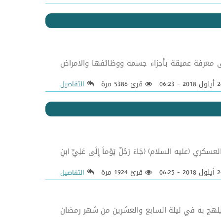
الإسراء:11) في العجلة الندامة الا في فعل الخير [1] قد يتوصل الانسان إلى معرفة عميقة بأجزاء جسمه ووظائفها والامراض
قرئ 5386 مرة
التفاصيل
ن العسكري (عليه السلام) (جَاءَ رَجُلٌ يَوْماً إِلَى عَلِيِّ ابنِ
قرئ 1924 مرة
التفاصيل
لسلام) انه كان يلهج به في ليلة السابع والعشرين من شهر رمضان