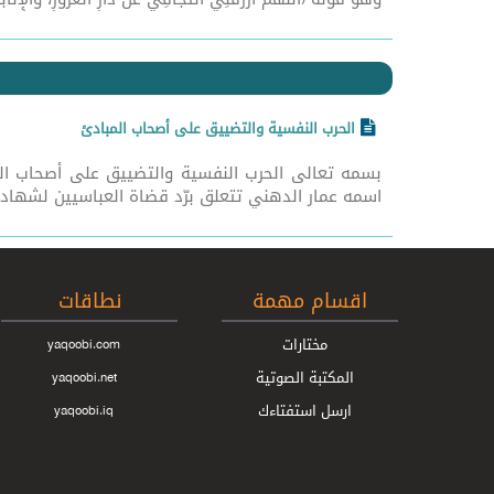
الحرب النفسية والتضييق على أصحاب المبادئ
اسمه عمار الدهني تتعلق برّد قضاة العباسيين لشهادته 
اقسام مهمة
نطاقات
مختارات
yaqoobi.com
المكتبة الصوتية
yaqoobi.net
ارسل استفتاءك
yaqoobi.iq