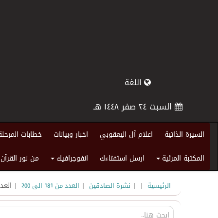
اللغة
السبت ٢٤ صفر ١٤٤٨ هـ
السيرة الذاتية
اعلام آل اليعقوبي
اخبار وبيانات
خطابات المرحلة
المكتبة المرئية
ارسل استفتاءك
انفوجرافيك
من نور القرآن
+
+
|
|
|
| العدد
الرئيسية
نشرة الصادقين
العدد من 181 الى 200