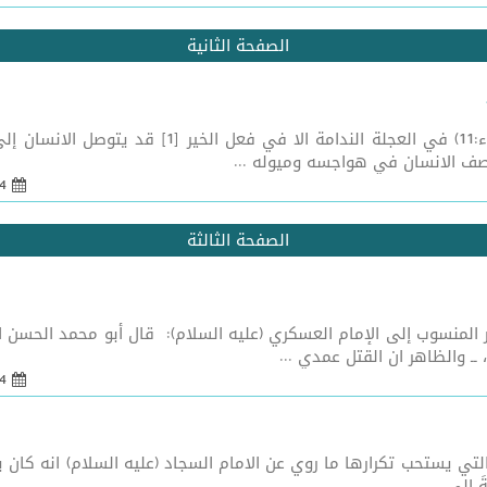
الصفحة الثانية
بسم الله الرحمن الرحيم (وَكَانَ الإِنسَانُ عَجُولاً) (
يصف الانسان في هواجسه وميوله ...
24 أيلول 2018 - 06:23
الصفحة الثالثة
ن رواية سجّادية [1] في التفسير المنسوب إلى الإمام العسكري (عليه السلام): قال أبو محمد الحس
عْتَرَفَ، ــ والظاهر ان القتل عمدي ...
24 أيلول 2018 - 06:25
 الاستعداد للموت [1] من الادعية التي يستحب تكرارها ما روي عن الامام السجاد (عليه ا
َ إِلى‏ ...