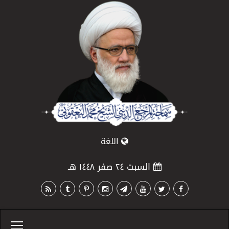
اللغة
السبت ٢٤ صفر ١٤٤٨ هـ