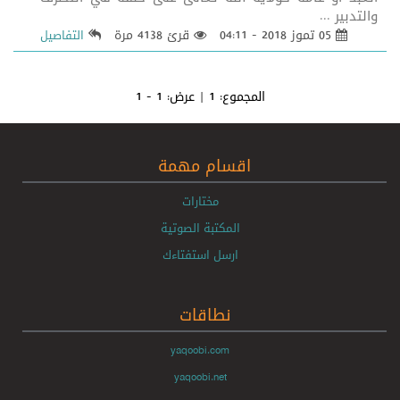
والتدبير ...
05 تموز 2018 - 04:11
قرئ 4138 مرة
التفاصيل
المجموع:
1
| عرض:
1 - 1
اقسام مهمة
مختارات
المكتبة الصوتية
ارسل استفتاءك
نطاقات
yaqoobi.com
yaqoobi.net