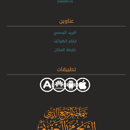
yaqoobi.iq
عناوين
البريد الرسمي
ارقام الهواتف
خارطة المكان
تطبيقات