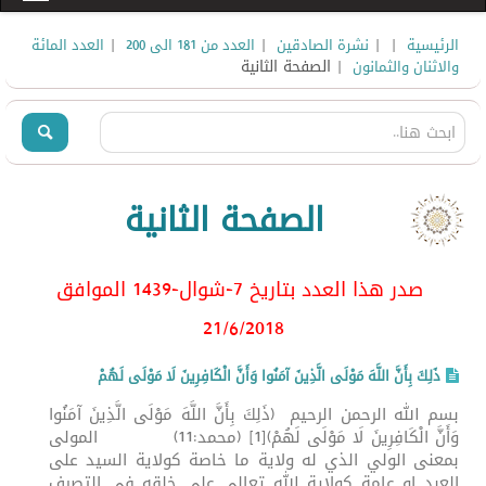
|
|
|
|
الرئيسية
نشرة الصادقين
العدد من 181 الى 200
العدد المائة
| الصفحة الثانية
والاثنان والثمانون
الصفحة الثانية
صدر هذا العدد بتاريخ 7-شوال-1439 الموافق
21/6
/2018
ذَلِكَ بِأَنَّ اللَّهَ مَوْلَى الَّذِينَ آمَنُوا وَأَنَّ الْكَافِرِينَ لَا مَوْلَى لَهُمْ
بسم الله الرحمن الرحيم (ذَلِكَ بِأَنَّ اللَّهَ مَوْلَى الَّذِينَ آمَنُوا
وَأَنَّ الْكَافِرِينَ لَا مَوْلَى لَهُمْ)[1] (محمد:11) المولى
بمعنى الولي الذي له ولاية ما خاصة كولاية السيد على
العبد او عامة كولاية الله تعالى على خلقه في التصرف