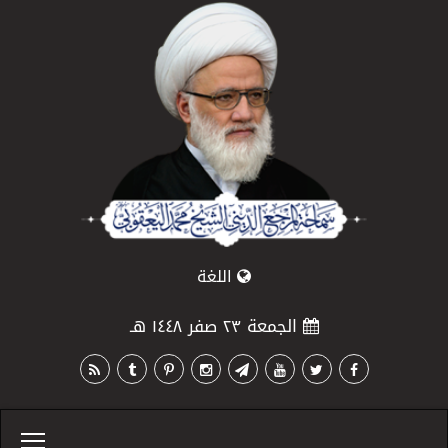
اللغة
الجمعة ٢٣ صفر ١٤٤٨ هـ