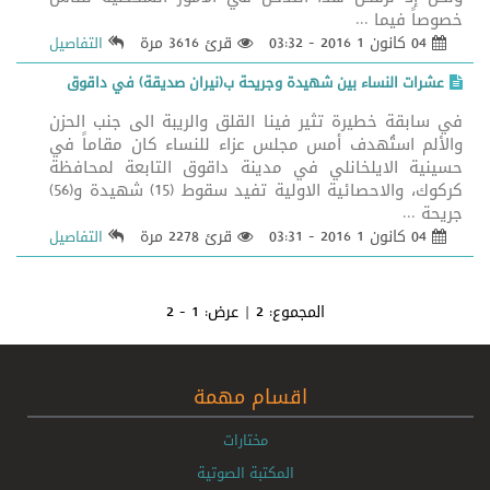
خصوصاً فيما ...
04 كانون 1 2016 - 03:32
قرئ 3616 مرة
التفاصيل
عشرات النساء بين شهيدة وجريحة ب(نيران صديقة) في داقوق
في سابقة خطيرة تثير فينا القلق والريبة الى جنب الحزن
والألم استُهدف أمس مجلس عزاء للنساء كان مقاماً في
حسينية الايلخانلي في مدينة داقوق التابعة لمحافظة
كركوك، والاحصائية الاولية تفيد سقوط (15) شهيدة و(56)
جريحة ...
04 كانون 1 2016 - 03:31
قرئ 2278 مرة
التفاصيل
المجموع:
2
| عرض:
1 - 2
اقسام مهمة
مختارات
المكتبة الصوتية