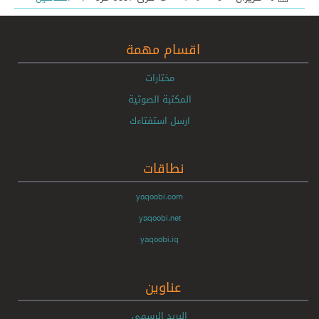
اقسام مهمة
مختارات
المكتبة الصوتية
ارسل استفتاءك
نطاقات
yaqoobi.com
yaqoobi.net
yaqoobi.iq
عناوين
البريد الرسمي