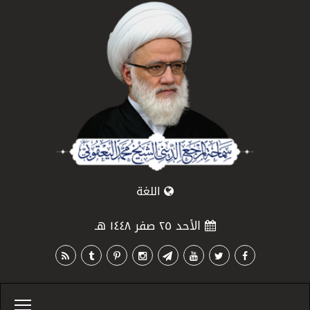
اللغة
الأحد ٢٥ صفر ١٤٤٨ هـ