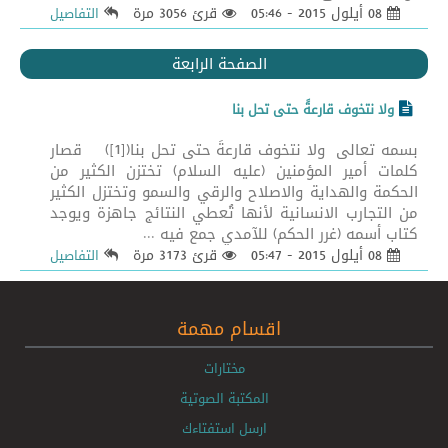
08 أيلول 2015 - 05:46
قرئ 3056 مرة
التفاصيل
الصفحة الرابعة
ولا نتخوف قارعةً حتى تحل بنا
بسمه تعالى ولا نتخوف قارعةً حتى تحل بنا([1]) قصار
كلمات أمير المؤمنين (عليه السلام) تختزن الكثير من
الحكمة والهداية والاصلاح والرقي والسمو وتختزل الكثير
من التجارب الانسانية لأنها تُعطي النتائج جاهزة ويوجد
كتاب أسمه (غرر الحكم) للآمدي جمع فيه ...
08 أيلول 2015 - 05:47
قرئ 3173 مرة
التفاصيل
اقسام مهمة
مختارات
المكتبة الصوتية
ارسل استفتاءك