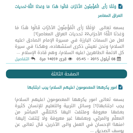
وَلَمَّا رَأَى الْمُؤْمِنُونَ الأَحْزَابَ قَالُوا هَذَا مَا وَعَدَنَا اللَّهُ-تحديات
العراق المعاصر
بسمه تعالى (وَلَمَّا رَأَى الْمُؤْمِنُونَ الأَحْزَابَ قَالُوا هَذَا مَا
وَعَدَنَا اللَّهُ) الأحزاب22 تحديات العراق المعاصر[1]
لعل من السمات البارزة في مسيرة الإمام الصادق (عليه
السلام) ونحن نعيش ذكرى استشهاده، وهكذا في سيرة
كل الائمة الطاهرين (عليه السلام)، وهم قادة الإسلام ...
08 أيلول 2015 - 05:45
قرئ 14059 مرة
التفاصيل
الصفحة الثالثة
امور يكرهها المعصومون (عليهم السلام) يجب اجتنابها
بسمه تعالى امور يكرهها المعصومون (عليهم السلام)
يجب اجتنابها[1] وسائل التربية والتعليم للإنسان كثيرة
بعضها معروفة وملتفت اليها كالتلقّي المباشر من
المعلّم والمربّي، وبعضها غير معروفة ولا يُلتفت إليها:
(منها) الإحسان في العمل والى الآخرين، قال تعالى عن
يوسف الصديق ...