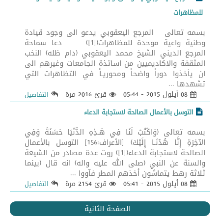
للمظاهرات
بسمه تعالى المرجع اليعقوبي يدعو الى وجود قيادة
وطنية واعية موحدة للمظاهرات([1]) دعا سماحة
المرجع الديني الشيخ محمد اليعقوبي (دام ظله) النخب
المثقفة والاكاديميين من اساتذة الجامعات وغيرهم الى
ان يأخذوا دوراً واضحاً ومحوريـاً في التظاهرات التي
تشهدها ...
08 أيلول 2015 - 05:44
قرئ 2016 مرة
التفاصيل
التوسل بالأعمال الصالحة لاستجابة الدعاء
بسمه تعالى (وَاكْتُبْ لَنَا فِي هَـذِهِ الدُّنْيَا حَسَنَةً وَفِي
الآخِرَةِ إِنَّا هُدْنَـا إِلَيْكَ) [الأعراف:156] التوسل بالأعمال
الصالحة لاستجابة الدعاء([1]) روت عدة مصادر من الشيعة
والسنة عن النبي (صلى الله عليه واله) انه قال (بينما
ثلاثة رهط يتماشون أخذهم المطر فآووا ...
08 أيلول 2015 - 05:41
قرئ 2154 مرة
التفاصيل
الصفحة الثانية