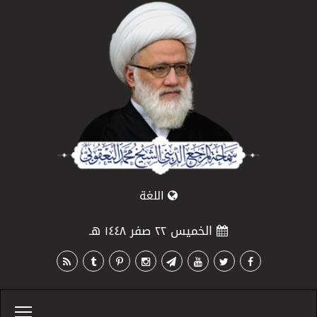
اللغة
الخميس ٢٢ صفر ١٤٤٨ هـ