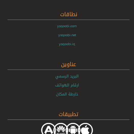
نطاقات
yaqoobi.com
yaqoobi.net
yaqoobi.iq
عناوين
البريد الرسمي
ارقام الهواتف
خارطة المكان
تطبيقات