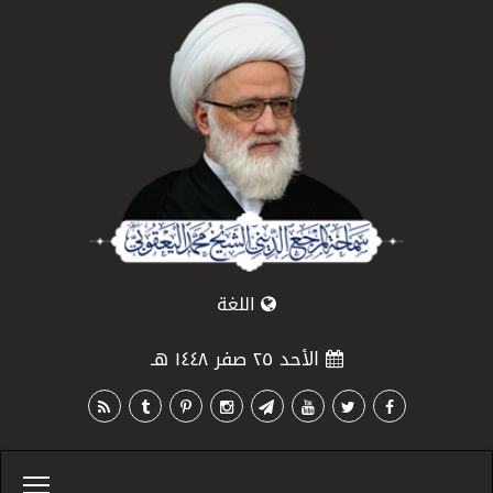
اللغة
الأحد ٢٥ صفر ١٤٤٨ هـ