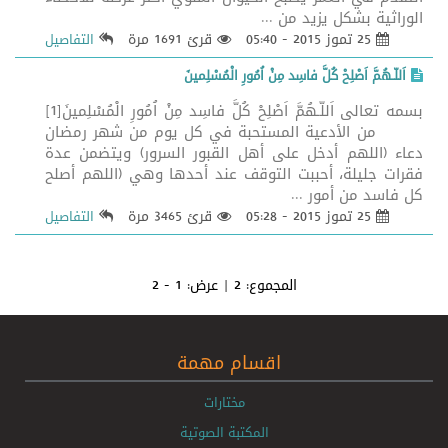
الوراثية بشكل يزيد من ...
25 تموز 2015 - 05:40
قرئ 1691 مرة
التفاصيل
اَللّـهُمَّ اَصْلِحْ كُلَّ فاسِد مِنْ اُمُورِ الْمُسْلِمينَ
بسمه تعالى اَللّـهُمَّ اَصْلِحْ كُلَّ فاسِد مِنْ اُمُورِ الْمُسْلِمينَ[1]
من الأدعية المستحبة في كل يوم من شهر رمضان
دعاء (اللهم أدخل على أهل القبور السرور) ويتضمن عدة
فقرات جليلة، أحببت التوقف عند أحدها وهي (اللهم أصلح
كل فاسد من أمور ...
25 تموز 2015 - 05:28
قرئ 3465 مرة
التفاصيل
المجموع:
2
| عرض:
1 - 2
اقسام مهمة
مختارات
المكتبة الصوتية