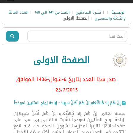
|
|
|
|
الرئيسية
نشرة الصادقين
العدد من 141 الى 160
العدد المائة
| الصفحة الاولى
والثلاثة والخمسون
الصفحة الاولى
صدر هذا العدد بتاريخ 6-شوال-1436 الموافق
23/7
/2015
إِنْ هُمْ إِلا كَالأَنْعَامِ بَلْ هُمْ أَضَلُّ سَبِيلا - إباحة زواج المثليين نموذجاً
بسمه تعالى إِنْ هُمْ إِلا كَالأَنْعَامِ بَلْ هُمْ أَضَلُّ سَبِيلا[1]
إباحة زواج المثليين نموذجاً نشرت قناة بي بي سي على
صفحتها([2]) تقريراً لمحرّرها لشؤون الصحة جاء فيه ((مع
التقدم في العمر يصبح الحيوان المنوي أكثر عرضة للأخطاء