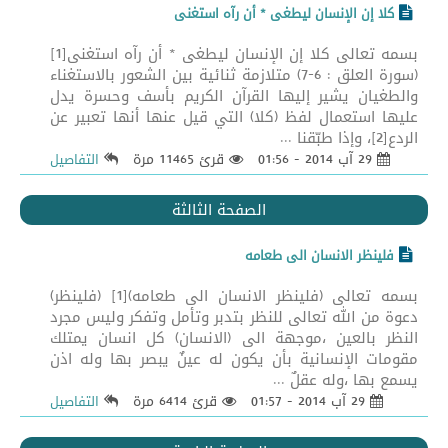
كلا إن الإنسان ليطغى * أن رآه استغنى
بسمه تعالى كلا إن الإنسان ليطغى * أن رآه استغنى[1]
(سورة العلق : 6-7) متلازمة ثنائية بين الشعور بالاستغناء
والطغيان يشير إليها القرآن الكريم بأسف وحسرة يدل
عليها استعمال لفظ (كلا) التي قيل عنها أنها تعبير عن
الردع[2]، وإذا طبّقنا ...
29 آب 2014 - 01:56
قرئ 11465 مرة
التفاصيل
الصفحة الثالثة
فلينظر الانسان الى طعامه
بسمه تعالى (فلينظر الانسان الى طعامه)[1] (فلينظر)
دعوة من الله تعالى للنظر بتدبر وتأمل وتفكر وليس مجرد
النظر بالعين ،موجهة الى (الانسان) كل انسان يمتلك
مقومات الإنسانية بأن يكون له عينٌ يبصر بها وله اذن
يسمع بها ،وله عقلٌ ...
29 آب 2014 - 01:57
قرئ 6414 مرة
التفاصيل