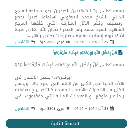
بسمه تعالى إرث الشهيدين الصدرين ابدى سماحة المرجع
الديني الشيخ محمد اليعقوبي اهتماما كبيـراً بجمع
وتصنيف ونشر الاثار المباركة التـي خلّفها المرجع
الشهيد السيد محمد باقر الصدر (رضوان الله تعالى عليه)
لأنها ثروة إنسانية وقفزة حضارية لا تختص بأهل ...
29 آب 2014 - 01:54
قرئ 2882 مرة
التفاصيل
قُلْ بِفَضْلِ اللّهِ وَبِرَحْمَتِهِ فَبِذَلِكَ فَلْيَفْرَحُواْ
بسمه تعالى قُلْ بِفَضْلِ اللّهِ وَبِرَحْمَتِهِ فَبِذَلِكَ فَلْيَفْرَحُواْ ([1])
(يونس/58) يحصل الإنسان في
هذه الدنيا على الكثير من النعم التي يفرح بها، ويحقق
الكثير من الانجازات والأعمال المفرحة كالتاجر يربح بصفقته
ربحاً غير متوقع، أو المعدلات العالية التي حققتموها في
...
29 آب 2014 - 01:51
قرئ 2809 مرة
التفاصيل
الصفحة الثانية