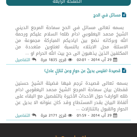
الصفحة الرابعة
مسائل في الحج
بسمه تعالى مسائل في الحج سماحة المرجع الديني
الشيخ محمد اليعقوبي (دام ظله) السلام عليكم ورحمة
الله وبركاته نضع بين اياديكم المباركة مجموعة من
الاسئلة محل الابتلاء بالنسبة لعناوين متعددة من
المكلفين الذين يذهبون الى حج بيت الله الحرام او ...
29 آب 2014 - 02:01
قرئ 1835 مرة
التفاصيل
قصيدة (فليس بديلٌ عن حوارٍ وعن تنازلٍ عادل)
بسمه تعالى قصيدة ترجم فيها فضيلة الشيخ حسنين
قفطان بيان سماحة المرجع الشيخ محمد اليعقوبي (دام
ظله الوارف) حول الأحداث الأخيرة بالتفصيل مع البقاء على
ألفاظ البيان بقدر المستطاع وقد كان عنوانه (لا بديل عن
الحوار والقبول بالتنازلات ...
29 آب 2014 - 01:59
قرئ 2171 مرة
التفاصيل