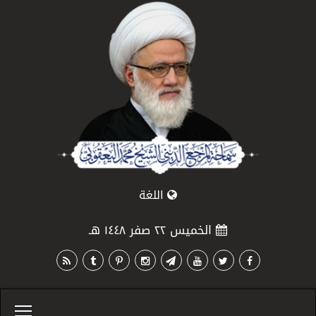
اللغة
الخميس ٢٢ صفر ١٤٤٨ هـ