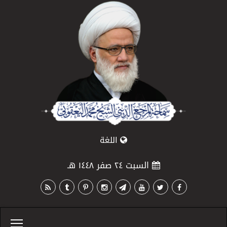
اللغة
السبت ٢٤ صفر ١٤٤٨ هـ