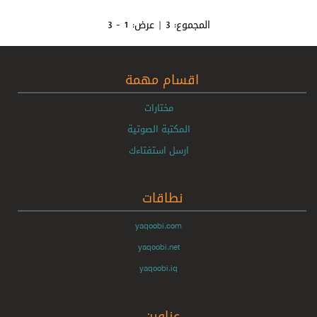
المجموع:
3
| عرض:
1 - 3
اقسام مهمة
مختارات
المكتبة الصوتية
ارسل استفتاءك
نطاقات
yaqoobi.com
yaqoobi.net
yaqoobi.iq
عناوين