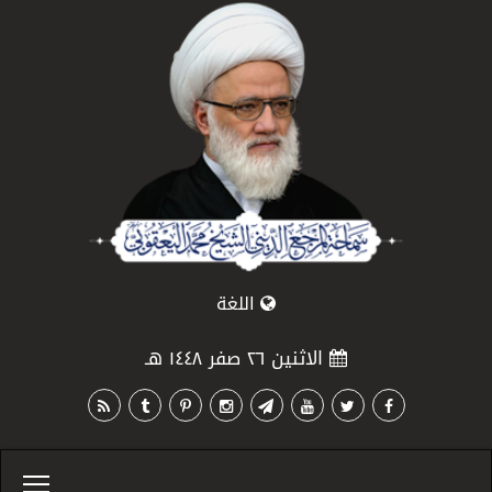
اللغة
الاثنين ٢٦ صفر ١٤٤٨ هـ