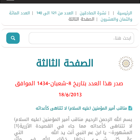
|
|
|
|
الرئيسية
نشرة الصادقين
العدد من 121 الى 140
العدد المائة
| الصفحة الثالثة
والثمان والعشرون
الصفحة الثالثة
صدر هذا العدد بتاريخ 8-شعبان-1434 الموافق
18/6
/2013
مناقب أمير المؤمنين (عليه السلام) لا تتناهى كأعدائه
بسم الله الرحمن الرحيم مناقب أمير المؤمنين (عليه السلام)
لا تتناهى كأعدائه مما جاء في القصيدة الأزرية[1]
المشهورة:- يا ابن عم النبي أنت يد الله التي
عمَّ كل شـــــيء نداها خصّك الله في مآثر