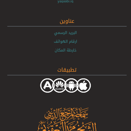
yaqoobi.iq
عناوين
البريد الرسمي
ارقام الهواتف
خارطة المكان
تطبيقات