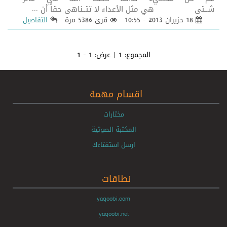
شــتى هي مثل الأعداء لا تتــناهى حقاً أن ...
18 حزيران 2013 - 10:55
قرئ 5386 مرة
التفاصيل
المجموع:
1
| عرض:
1 - 1
اقسام مهمة
مختارات
المكتبة الصوتية
ارسل استفتاءك
نطاقات
yaqoobi.com
yaqoobi.net