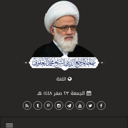
اللغة
الجمعة ٢٣ صفر ١٤٤٨ هـ