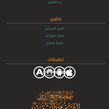
yaqoobi.iq
عناوين
البريد الرسمي
ارقام الهواتف
خارطة المكان
تطبيقات