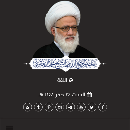
اللغة
السبت ٢٤ صفر ١٤٤٨ هـ