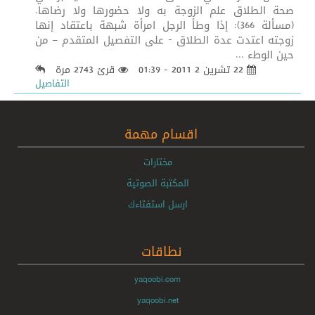
صحة الطلاق علم الزوجة به ولا حضورها ولا رضاها.
(مسألة 366): إذا وطأ الرجل امرأة شبهة باعتقاد إنها
زوجته اعتدت عدة الطلاق - على التفصيل المتقدم – من
حين الوطء ...
22 تشرين 2 2011 - 01:39
قرئ 2743 مرة
التفاصيل
اقسام مهمة
مختارات
المكتبة الصوتية
ارسل استفتاءك
نطاقات
yaqoobi.com
yaqoobi.net