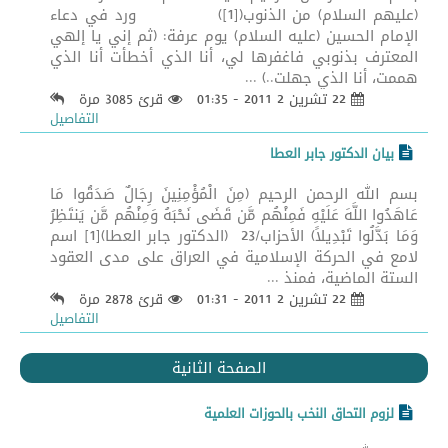
(عليهم السلام) من الذنوب([1]) ورد في دعاء
الإمام الحسين (عليه السلام) يوم عرفة: (ثم إني يا إلهي
المعترف بذنوبي فاغفرها لي، أنا الذي أخطأت أنا الذي
هممت، أنا الذي جهلت..) ...
22 تشرين 2 2011 - 01:35
قرئ 3085 مرة
التفاصيل
بيان الدكتور جابر العطا
بسم الله الرحمن الرحيم (مِنَ الْمُؤْمِنِينَ رِجَالٌ صَدَقُوا مَا
عَاهَدُوا اللَّهَ عَلَيْهِ فَمِنْهُم مَّن قَضَى نَحْبَهُ وَمِنْهُم مَّن يَنتَظِرُ
وَمَا بَدَّلُوا تَبْدِيلاً) الأحزاب/23 (الدكتور جابر العطا)[1] اسم
لامع في الحركة الإسلامية في العراق على مدى العقود
الستة الماضية، فمنذ ...
22 تشرين 2 2011 - 01:31
قرئ 2878 مرة
التفاصيل
الصفحة الثانية
لزوم التحاق النخب بالحوزات العلمية