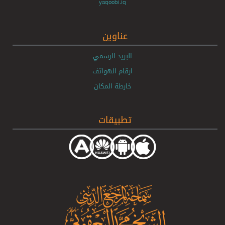
yaqoobi.iq
عناوين
البريد الرسمي
ارقام الهواتف
خارطة المكان
تطبيقات