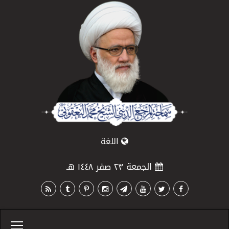
اللغة
الجمعة ٢٣ صفر ١٤٤٨ هـ