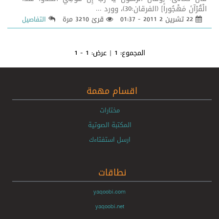
الْقُرْآنَ مَهْجُوراً] (الفرقان:30)، وورد ...
22 تشرين 2 2011 - 01:37
قرئ 3210 مرة
التفاصيل
المجموع:
1
| عرض:
1 - 1
اقسام مهمة
مختارات
المكتبة الصوتية
ارسل استفتاءك
نطاقات
yaqoobi.com
yaqoobi.net