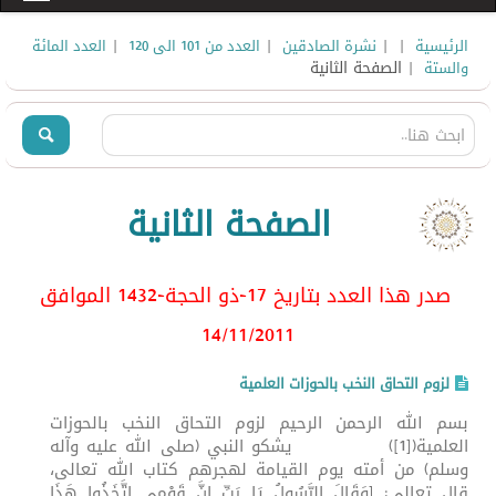
|
|
|
|
الرئيسية
نشرة الصادقين
العدد من 101 الى 120
العدد المائة
| الصفحة الثانية
والستة
الصفحة الثانية
صدر هذا العدد بتاريخ 17-ذو الحجة-1432 الموافق
14/11/2011
لزوم التحاق النخب بالحوزات العلمية
بسم الله الرحمن الرحيم لزوم التحاق النخب بالحوزات
العلمية([1]) يشكو النبي (صلى الله عليه وآله
وسلم) من أمته يوم القيامة لهجرهم كتاب الله تعالى،
قال تعالى: [وَقَالَ الرَّسُولُ يَا رَبِّ إِنَّ قَوْمِي اتَّخَذُوا هَذَا