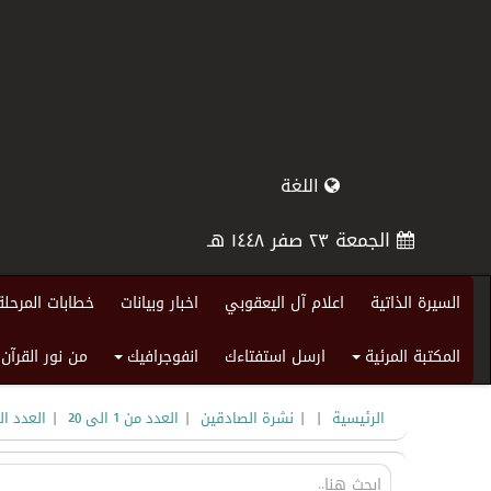
اللغة
الجمعة ٢٣ صفر ١٤٤٨ هـ
السيرة الذاتية
اعلام آل اليعقوبي
اخبار وبيانات
خطابات المرحلة
المكتبة المرئية
ارسل استفتاءك
انفوجرافيك
من نور القرآن
+
+
|
|
|
|
الرئيسية
نشرة الصادقين
العدد من 1 الى 20
العدد ا