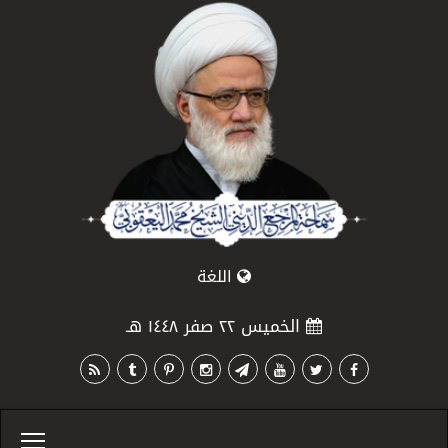
اللغة
الخميس ٢٢ صفر ١٤٤٨ هـ