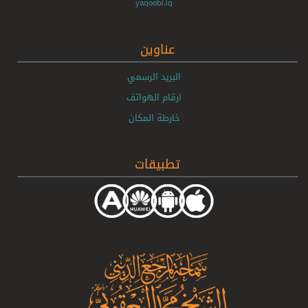
yaqoobi.iq
عناوين
البريد الرسمي
ارقام الهواتف
خارطة المكان
تطبيقات