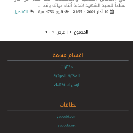
مقلداً للسيد الشهيد (قده) أثناء حياته وقد ...
10 أذار 2004 - 21:55
قرئ 4753 مرة
التفاصيل
المجموع:
1
| عرض:
1 - 1
اقسام مهمة
مختارات
المكتبة الصوتية
ارسل استفتاءك
نطاقات
yaqoobi.com
yaqoobi.net