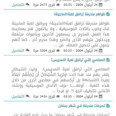
24 أيلول 2004 - 03:35
قرئ 2671 مرة
التفاصيل
ظواهر منحرفة ترافق لعبة(الماجينة)
ظواهر منحرفة ترافق لعبة(الماجينة): ويرافق لعبة الماجينة
غناء وضرب بالآلات الموسيقية ، ولا يكتفون هم بممارسة
هذا العمل المحرم بل يسمعون الآخرين وبأصوات مرتفعة
ويدخلون عليهم الأذى والضرر وهذا محرم آخر . كما أنهم
يلحون على تحصيل العطاء من ...
24 أيلول 2004 - 03:33
قرئ 3204 مرة
التفاصيل
المعاصي التي ترافق لعبة (المحيبس)
المعاصي التي ترافق لعبة (المحيبس): وليت الشيطان
يقف بهم عند هذا الحد (وَيُرِيدُ الشَّيْطَانُ أَن يُضِلَّهُمْ ضَلاَلاً
بَعِيداً )(النساء60) بل أركسهم في معاصي أخرى من خلال
هذه اللعبة . أولهــــــا :عزف الألحان الموسيقية وإنشاد
الأغاني لتلطيف الجو ؟! او فرحاً ...
24 أيلول 2004 - 03:35
قرئ 3436 مرة
التفاصيل
تصرفات منحرفة في شهر رمضان
تصرفات منحرفة في شهر رمضان ما جرت عليه العادة عند