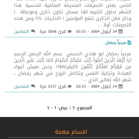
الناس بعض التصرفات المنحرفة المنافية لقدسية هذا
الشهر نحاول التنبيه لها عسىان تكون ذكرى وموعظة (
وذكر فغن الذكرى تنفع المؤمنين ) (الذاريات :55) ومن هذه
التصرفات: أولاً ...
24 أيلول 2004 - 03:35
قرئ 3068 مرة
التفاصيل
مرحباً رمضان
مرحباً رمضان ابو هادي الحسني بسم الله الرحمن الرحيم
(يَا أَيُّهَا الَّذِينَ آمَنُواْ كُتِبَ عَلَيْكُمُ الصِّيَامُ كَمَا كُتِبَ عَلَى الَّذِينَ
مِن قَبْلِكُمْ لَعَلَّكُمْ تَتَّقُونَ )(البقرة183). ونحن نعيش أجواء
العبادة وتزكية النفس وتكامل الروح في شهر رمضان ،
شهر الله تعالى الذي ...
24 أيلول 2004 - 03:35
قرئ 3257 مرة
التفاصيل
المجموع:
5
| عرض:
1 - 5
اقسام مهمة