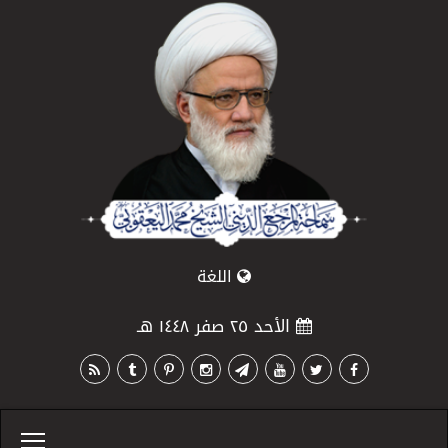
اللغة
الأحد ٢٥ صفر ١٤٤٨ هـ