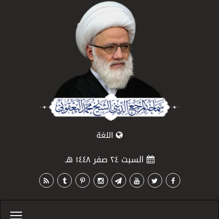
اللغة
السبت ٢٤ صفر ١٤٤٨ هـ