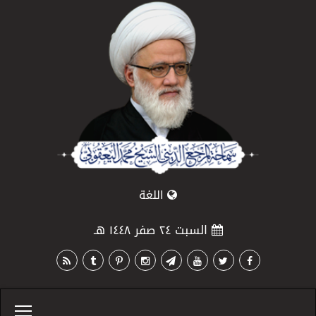
اللغة
السبت ٢٤ صفر ١٤٤٨ هـ