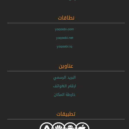
نطاقات
yaqoobi.com
yaqoobi.net
yaqoobi.iq
عناوين
البريد الرسمي
ارقام الهواتف
خارطة المكان
تطبيقات